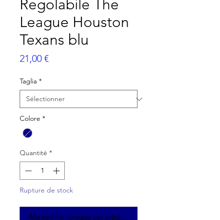
Regolabile The
League Houston
Texans blu
Prix
21,00 €
Taglia
*
Colore
*
Quantité
*
Rupture de stock
Me notifier lorsque cet article est disponible