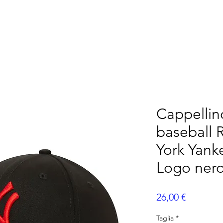
AMÉRICAIN
FLAG FOOTBALL
BASEBALL
ME
Cappelli
baseball 
York Yank
Logo ner
Prix
26,00 €
Taglia
*