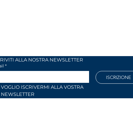
 24
dal lunedi al venerdì
 (Co)
dalle 9,00 alle 12,30 e
dalle 14,30 alle 18,30
886
Fuori orari o al sabato solo su
appuntamento
l.com
ISCRIVITI ALLA NOSTRA NEWSLETTER	
il
*
ISCRIZIONE
VOGLIO ISCRIVERMI ALLA VOSTRA 
NEWSLETTER