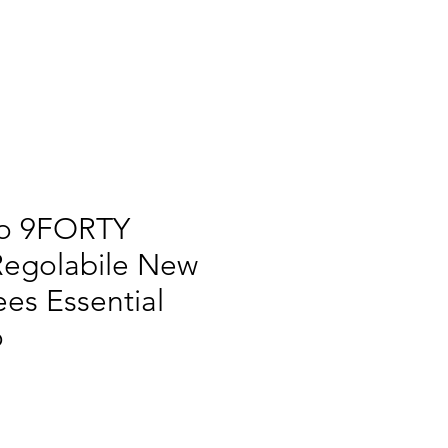
RCH
NOUS
More
no 9FORTY
Regolabile New
ees Essential
o