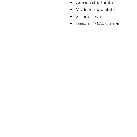
Corona strutturata
Modello regolabile
Visiera curva
Tessuto: 100% Cotone
IL NEGOZIO c/o CERA