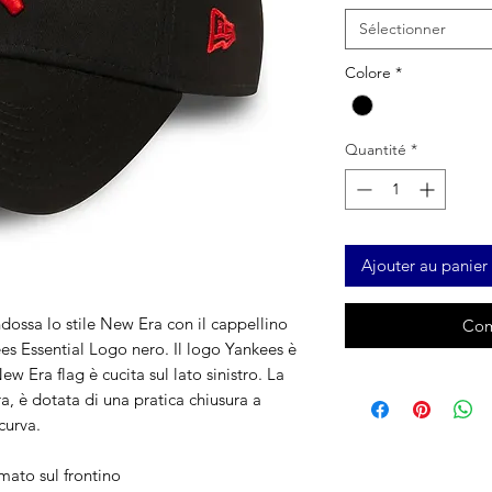
Sélectionner
Colore
*
Quantité
*
Ajouter au panier
dossa lo stile New Era con il cappellino
Com
s Essential Logo nero. Il logo Yankees è
ew Era flag è cucita sul lato sinistro. La
a, è dotata di una pratica chiusura a
curva.
mato sul frontino