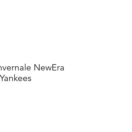
RCH
NOUS
More
invernale NewEra
 Yankees