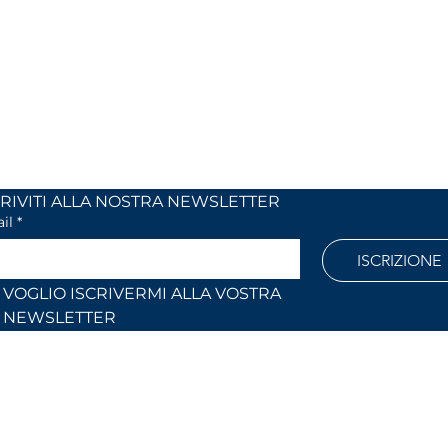
 24
dal lunedi al venerdì
 (Co)
dalle 9,00 alle 12,30 e
dalle 14,30 alle 18,30
886
Fuori orari o al sabato solo su
appuntamento
l.com
ISCRIVITI ALLA NOSTRA NEWSLETTER	
il
*
ISCRIZIONE
VOGLIO ISCRIVERMI ALLA VOSTRA 
NEWSLETTER