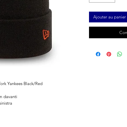
Ajouter au panier
Com
York Yankees Black/Red
m davanti
inistra