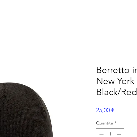
AMÉRICAIN
FLAG FOOTBALL
BASEBALL
ME
Berretto 
New York
Black/Red
Prix
25,00 €
Quantité
*